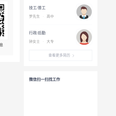
技工/普工
罗先生
·
高中
行政/后勤
钟女士
·
大专
息
查看更多简历
微信扫一扫找工作